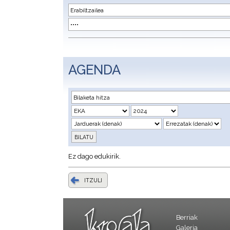
AGENDA
Ez dago edukirik.
ITZULI
Berriak
Galeria