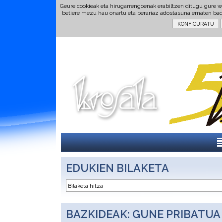
Geure cookieak eta hirugarrengoenak erabiltzen ditugu gure w
betiere mezu hau onartu eta berariaz adostasuna ematen ba
EDUKIEN BILAKETA
BAZKIDEAK: GUNE PRIBATUA