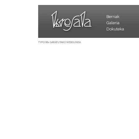
Berriak
Galeria
Dokuteka
TYPO 90k GARATUTAKO WEBGUNEA