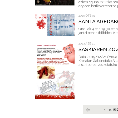
azken eguna: 2022ko m
dagoen betiko erreserba pa
2020 OTS 04
SANTA AGEDAK
Otsailak 4 ean 19,30 etan
jantzi behar. Ibilbidea: K
2019 ABE 21
SASKIAREN ZO
Data: 2019/12/21 Ordua:
Kresalan Gabonetako Sas
2 sari berezi zozketatuko di
6
1 - 10 (