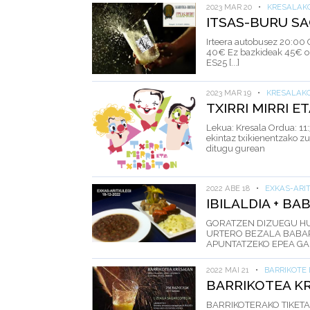
2023 MAR 20
•
KRESALAK
ITSAS-BURU S
Irteera autobusez 20:00
40€ Ez bazkideak 45€ or
ES25 [...]
2023 MAR 19
•
KRESALAK
TXIRRI MIRRI E
Lekua: Kresala Ordua: 11
ekintaz txikienentzako zuz
ditugu gurean
2022 ABE 18
•
EXKAS-ARI
IBILALDIA + B
GORATZEN DIZUEGU HU
URTERO BEZALA BABA
APUNTATZEKO EPEA GAUR 
2022 MAI 21
•
BARRIKOTE
BARRIKOTEA K
BARRIKOTERAKO TIKETA