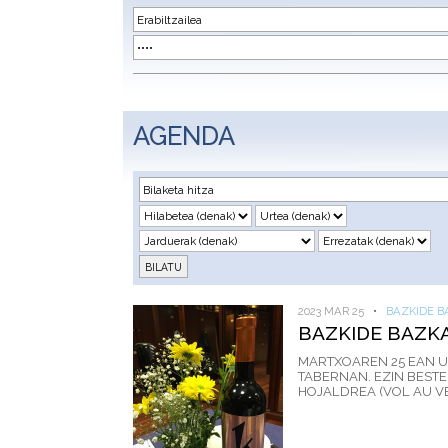
AGENDA
2023 MAR 25
•
BAZKIDE B
BAZKIDE BAZK
MARTXOAREN 25 EAN U
TABERNAN. EZIN BESTE
HOJALDREA (VOL AU VENT