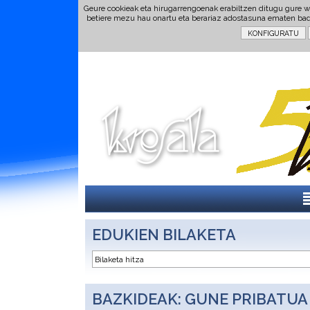
Geure cookieak eta hirugarrengoenak erabiltzen ditugu gure w
betiere mezu hau onartu eta berariaz adostasuna ematen ba
EDUKIEN BILAKETA
BAZKIDEAK: GUNE PRIBATUA