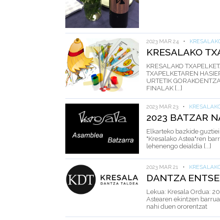
2023 MAR 24
•
KRESALAK
KRESALAKO TX
KRESALAKO TXAPELKETA
TXAPELKETAREN HASIER
URTETIK GORAKOENTZAT
FINALAK [...]
2023 MAR 23
•
KRESALAK
2023 BATZAR N
Elkarteko bazkide guztiei
"Kresalako Astea"ren bar
lehenengo deialdia [...]
2023 MAR 21
•
KRESALAK
DANTZA ENTSE
Lekua: Kresala Ordua: 20
Astearen ekintzen barruan
nahi duen ororentzat