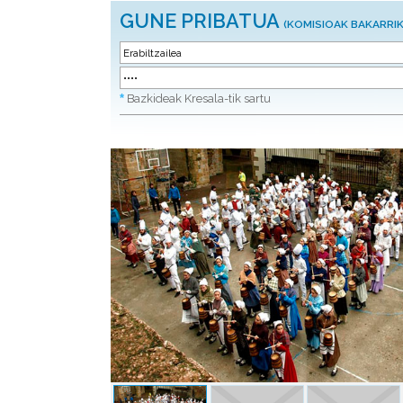
GUNE PRIBATUA
(KOMISIOAK BAKARRIK
*
Bazkideak Kresala-tik sartu