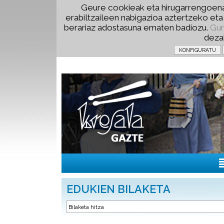
Geure cookieak eta hirugarrengoena
erabiltzaileen nabigazioa aztertzeko et
berariaz adostasuna ematen badiozu.
Gur
deza
EDUKIEN BILAKETA