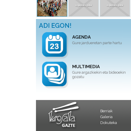
ADI EGON!
AGENDA
Gure jardueretan parte hartu
MULTIMEDIA
Gure argazkiekin eta bideoekin
gozatu
Berriak
Galeria
Dokuteka