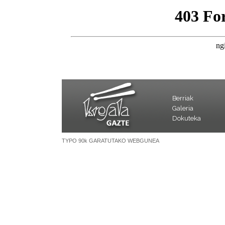
Berriak
Galeria
Dokuteka
TYPO 90k GARATUTAKO WEBGUNEA