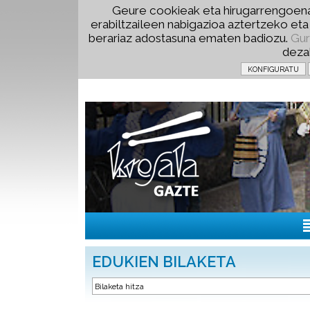
Geure cookieak eta hirugarrengoena
erabiltzaileen nabigazioa aztertzeko et
berariaz adostasuna ematen badiozu.
Gur
deza
EDUKIEN BILAKETA