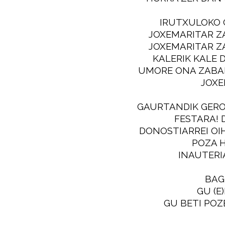
IRUTXULOKO 
JOXEMARITAR Z
JOXEMARITAR Z
KALERIK KALE 
UMORE ONA ZABAL
JOXE
GAURTANDIK GERO
FESTARA! 
DONOSTIARREI OI
POZA H
INAUTERI
BAG
GU (E)
GU BETI POZE