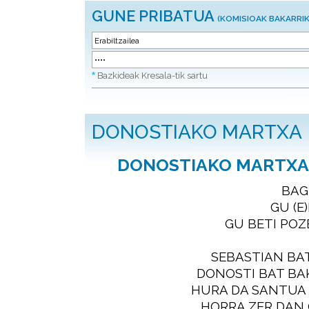
GUNE PRIBATUA
(KOMISIOAK BAKARRIK
*
Bazkideak Kresala-tik sartu
DONOSTIAKO MARTXA
DONOSTIAKO MARTXA - 
BAG
GU (E)
GU BETI POZE
SEBASTIAN BA
DONOSTI BAT B
HURA DA SANTUA 
HORRA ZER DAN 