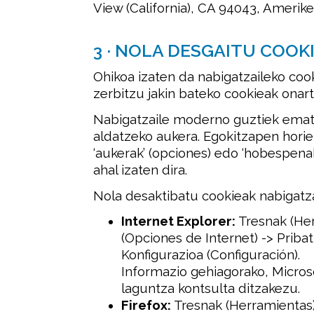
View (California), CA 94043, Amerike
3 · NOLA DESGAITU COOK
Ohikoa izaten da nabigatzaileko cook
zerbitzu jakin bateko cookieak onartz
Nabigatzaile moderno guztiek emat
aldatzeko aukera. Egokitzapen hori
‘aukerak’ (opciones) edo ‘hobespena
ahal izaten dira.
Nola desaktibatu cookieak nabigatza
Internet Explorer:
Tresnak (Her
(Opciones de Internet) -> Priba
Konfigurazioa (Configuración).
Informazio gehiagorako, Micros
laguntza kontsulta ditzakezu.
Firefox:
Tresnak (Herramientas)