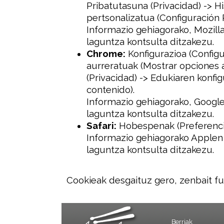
Pribatutasuna (Privacidad) -> His
pertsonalizatua (Configuración 
Informazio gehiagorako, Mozill
laguntza kontsulta ditzakezu.
Chrome:
Konfigurazioa (Configu
aurreratuak (Mostrar opciones 
(Privacidad) -> Edukiaren konfi
contenido).
Informazio gehiagorako, Google
laguntza kontsulta ditzakezu.
Safari:
Hobespenak (Preferencia
Informazio gehiagorako Applen 
laguntza kontsulta ditzakezu.
Cookieak desgaituz gero, zenbait fu
Berriak