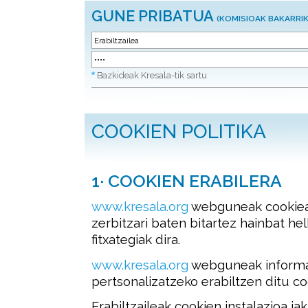
GUNE PRIBATUA
(KOMISIOAK BAKARRIK
*
Bazkideak Kresala-tik sartu
COOKIEN POLITIKA
1· COOKIEN ERABILERA
www.kresala.org
webguneak cookieak
zerbitzari baten bitartez hainbat he
fitxategiak dira.
www.kresala.org
webguneak informaz
pertsonalizatzeko erabiltzen ditu co
Erabiltzaileak cookien instalazioa j