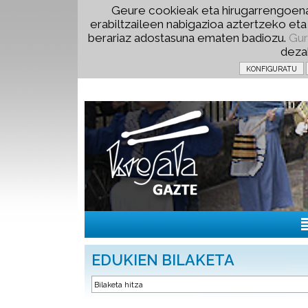
Geure cookieak eta hirugarrengoena
erabiltzaileen nabigazioa aztertzeko et
berariaz adostasuna ematen badiozu.
Gur
deza
EDUKIEN BILAKETA