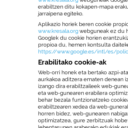
erabiltzen ditu kokapen-mapa erak
jarraipena egiteko.
Aplikazio horiek beren cookie propi
www.kresala.org
webguneak ez du hor
Googlek du cookie horien erantzukiz
propioa du, hemen kontsulta daitek
https://www.google.es/intl/es/polic
Erabilitako cookie-ak
Web-orri honek eta bertako azpi-ata
aurkakoa aditzera ematen denean iza
izango dira erabiltzaileek web-gune
eta web-gunearen erabilera optimiz
behar bezala funtzionatzeko cooki
erabiltzearen xedea da web-gunerak
horren bidez, web-gunearen nabiga
optimizatzea, gure zerbitzuak hobet
lehentasunen araberako edukiak erak