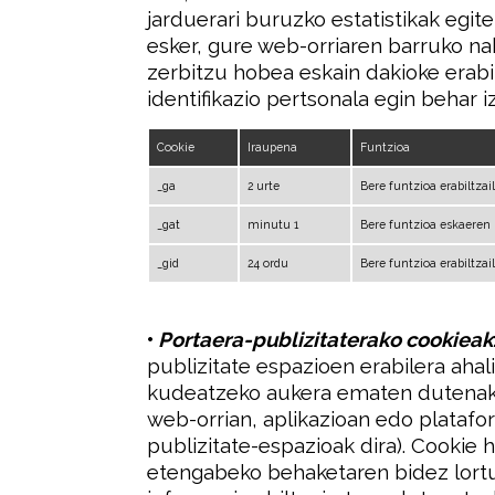
jarduerari buruzko estatistikak egite
esker, gure web-orriaren barruko na
zerbitzu hobea eskain dakioke erabilt
identifikazio pertsonala egin behar i
Cookie
Iraupena
Funtzioa
_ga
2 urte
Bere funtzioa erabiltzai
_gat
minutu 1
Bere funtzioa eskaeren
_gid
24 ordu
Bere funtzioa erabiltzai
•
Portaera-publizitaterako cookieak
publizitate espazioen erabilera aha
kudeatzeko aukera ematen dutenak 
web-orrian, aplikazioan edo platafo
publizitate-espazioak dira). Cookie 
etengabeko behaketaren bidez lortu