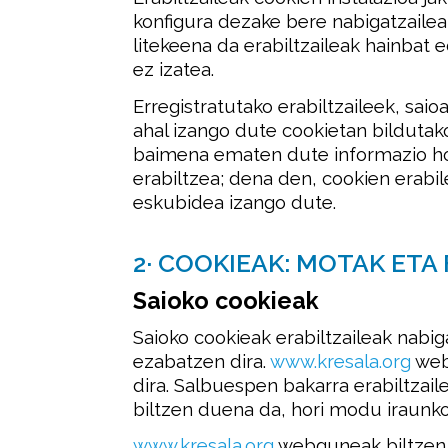
konfigura dezake bere nabigatzailea
litekeena da erabiltzaileak hainbat 
ez izatea.
Erregistratutako erabiltzaileek, sai
ahal izango dute cookietan bildutako 
baimena ematen dute informazio hor
erabiltzea; dena den, cookien erabi
eskubidea izango dute.
2· COOKIEAK: MOTAK ET
Saioko cookieak
Saioko cookieak erabiltzaileak nabig
ezabatzen dira.
www.kresala.org
web
dira. Salbuespen bakarra erabiltzail
biltzen duena da, hori modu iraunkor
www.kresala.org
webguneak biltzen 