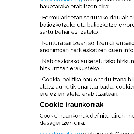
hauetarako erabiltzen dira:
· Formularioetan sartutako datuak al
baliozkotzeko eta baliozkotze-errore
sartu behar ez izateko.
· Kontura sartzean sortzen diren sai
anonimoan hark eskatzen duen info
· Nabigaziorako aukeratutako hizkun
hizkuntzan erakusteko.
· Cookie-politika hau onartu izana bil
aldez aurretik onartua badu, cookien
ere ez emateko erabiltzaileari.
Cookie iraunkorrak
Cookie iraunkorrak definitu diren m
desagertzen dira.
www.kresala.org
webguneak Google 