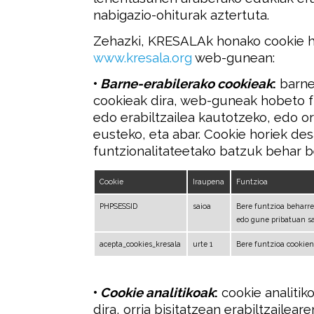
nabigazio-ohiturak aztertuta.
Zehazki, KRESALAk honako cookie h
www.kresala.org
web-gunean:
•
Barne-erabilerako cookieak
:
barne
cookieak dira, web-guneak hobeto f
edo erabiltzailea kautotzeko, edo o
eusteko, eta abar. Cookie horiek d
funtzionalitateetako batzuk behar b
Cookie
Iraupena
Funtzioa
PHPSESSID
saioa
Bere funtzioa beharr
edo gune pribatuan sa
acepta_cookies_kresala
urte 1
Bere funtzioa cookien
•
Cookie analitikoak
:
cookie analitik
dira, orria bisitatzean erabiltzaileare