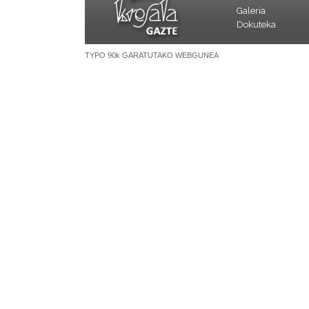
Galeria
Dokuteka
TYPO 90k GARATUTAKO WEBGUNEA