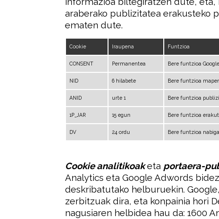
informazioa biltegiratzen dute, eta, 
araberako publizitatea erakusteko pr
ematen dute.
Cookie
Iraupena
Funtzioa
CONSENT
Permanentea
Bere funtzioa Google
NID
6 hilabete
Bere funtzioa mapen 
ANID
urte 1
Bere funtzioa publi
1P_JAR
15 egun
Bere funtzioa erakut
DV
24 ordu
Bere funtzioa nabiga
Cookie analitikoak
eta
portaera-pub
Analytics eta Google Adwords bidez
deskribatutako helburuekin. Google,
zerbitzuak dira, eta konpainia hori 
nagusiaren helbidea hau da: 1600 