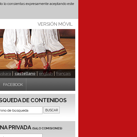
ando lo consientas expresamente aceptando este
VERSIÓN MÓVIL
uskara
castellano
english
français
FACEBOOK
SQUEDA DE CONTENIDOS
NA PRIVADA
(SóLO COMISIONES)