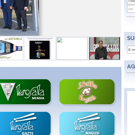
SU
AG