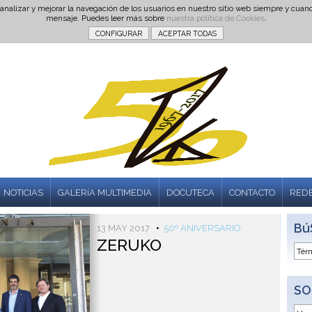
 analizar y mejorar la navegación de los usuarios en nuestro sitio web siempre y cu
mensaje. Puedes leer más sobre
nuestra política de Cookies
.
NOTICIAS
GALERíA MULTIMEDIA
DOCUTECA
CONTACTO
REDE
Bú
13 MAY 2017
•
50º ANIVERSARIO
ZERUKO
SO