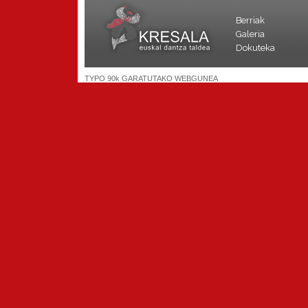
Berriak
Galeria
Dokuteka
TYPO 90k GARATUTAKO WEBGUNEA