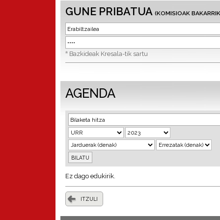
GUNE PRIBATUA
(KOMISIOAK BAKARRIK
*
Bazkideak Kresala-tik sartu
AGENDA
Ez dago edukirik.
ITZULI