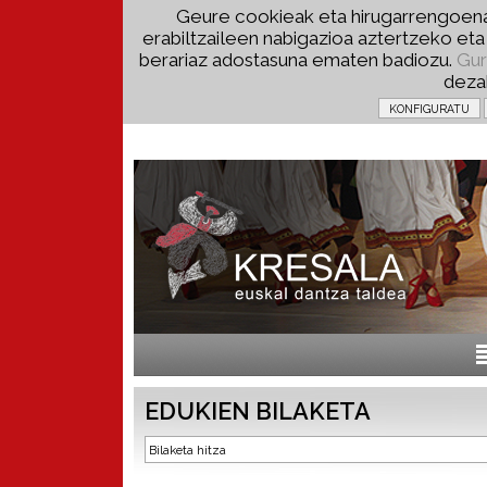
Geure cookieak eta hirugarrengoena
erabiltzaileen nabigazioa aztertzeko et
berariaz adostasuna ematen badiozu.
Gur
deza
EDUKIEN BILAKETA