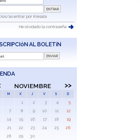
ios/as entrar por Kresala
He olvidado la contraseña
SCRIPCIóN AL BOLETíN
ENDA
<
>>
NOVIEMBRE
M
X
J
V
S
D
1
2
3
4
5
7
8
9
10
11
12
14
15
16
17
18
19
21
22
23
24
25
26
28
29
30