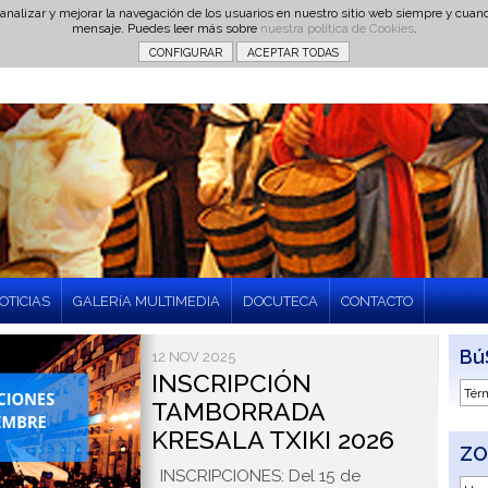
 analizar y mejorar la navegación de los usuarios en nuestro sitio web siempre y cu
mensaje. Puedes leer más sobre
nuestra política de Cookies
.
OTICIAS
GALERíA MULTIMEDIA
DOCUTECA
CONTACTO
Bú
12 NOV 2025
INSCRIPCIÓN
TAMBORRADA
KRESALA TXIKI 2026
ZO
INSCRIPCIONES: Del 15 de