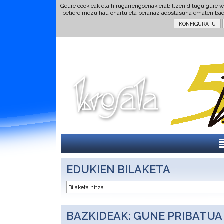
Geure cookieak eta hirugarrengoenak erabiltzen ditugu gure w
betiere mezu hau onartu eta berariaz adostasuna ematen ba
EDUKIEN BILAKETA
BAZKIDEAK: GUNE PRIBATUA