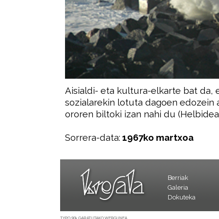
Aisialdi- eta kultura-elkarte bat da,
sozialarekin lotuta dagoen edozein 
ororen biltoki izan nahi du (Helbidea
Sorrera-data:
1967ko martxoa
Berriak
Galeria
Dokuteka
TYPO 90k GARATUTAKO WEBGUNEA