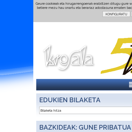
Geure cookieak eta hirugarrengoenak erabiltzen ditugu gure w
betiere mezu hau onartu eta berariaz adostasuna ematen ba
EDUKIEN BILAKETA
BAZKIDEAK: GUNE PRIBATUA