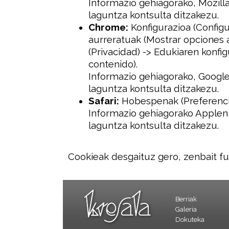
Informazio gehiagorako, Mozill
laguntza kontsulta ditzakezu.
Chrome:
Konfigurazioa (Configu
aurreratuak (Mostrar opciones 
(Privacidad) -> Edukiaren konfi
contenido).
Informazio gehiagorako, Google
laguntza kontsulta ditzakezu.
Safari:
Hobespenak (Preferencia
Informazio gehiagorako Applen 
laguntza kontsulta ditzakezu.
Cookieak desgaituz gero, zenbait fu
Berriak
Galeria
Dokuteka