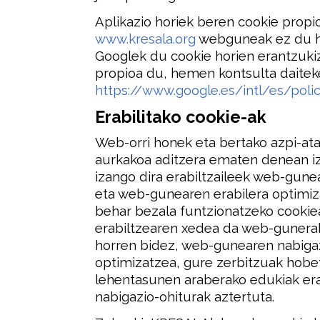
Aplikazio horiek beren cookie propi
www.kresala.org
webguneak ez du hor
Googlek du cookie horien erantzukiz
propioa du, hemen kontsulta daitek
https://www.google.es/intl/es/polic
Erabilitako cookie-ak
Web-orri honek eta bertako azpi-ata
aurkakoa aditzera ematen denean iza
izango dira erabiltzaileek web-gune
eta web-gunearen erabilera optimiz
behar bezala funtzionatzeko cooki
erabiltzearen xedea da web-gunerak
horren bidez, web-gunearen nabiga
optimizatzea, gure zerbitzuak hobet
lehentasunen araberako edukiak erak
nabigazio-ohiturak aztertuta.