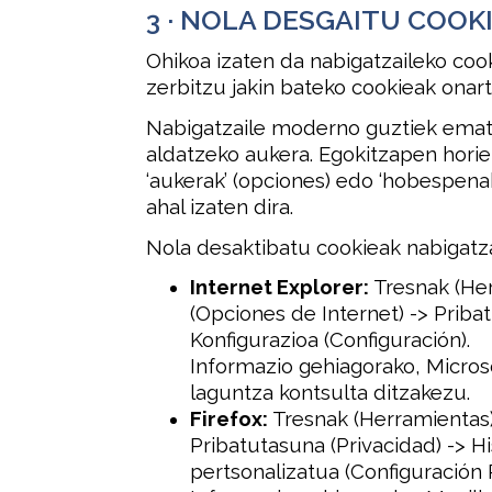
3 · NOLA DESGAITU COOK
Ohikoa izaten da nabigatzaileko cook
zerbitzu jakin bateko cookieak onartz
Nabigatzaile moderno guztiek emat
aldatzeko aukera. Egokitzapen hori
‘aukerak’ (opciones) edo ‘hobespena
ahal izaten dira.
Nola desaktibatu cookieak nabigatza
Internet Explorer:
Tresnak (Her
(Opciones de Internet) -> Priba
Konfigurazioa (Configuración).
Informazio gehiagorako, Micros
laguntza kontsulta ditzakezu.
Firefox:
Tresnak (Herramientas)
Pribatutasuna (Privacidad) -> His
pertsonalizatua (Configuración 