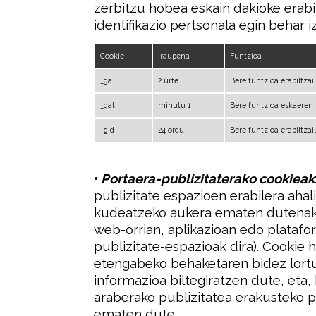
zerbitzu hobea eskain dakioke erabilt
identifikazio pertsonala egin behar i
Cookie
Iraupena
Funtzioa
_ga
2 urte
Bere funtzioa erabiltzai
_gat
minutu 1
Bere funtzioa eskaeren
_gid
24 ordu
Bere funtzioa erabiltzai
•
Portaera-publizitaterako cookieak
publizitate espazioen erabilera aha
kudeatzeko aukera ematen dutenak 
web-orrian, aplikazioan edo platafo
publizitate-espazioak dira). Cookie 
etengabeko behaketaren bidez lortu
informazioa biltegiratzen dute, eta, 
araberako publizitatea erakusteko pr
ematen dute.