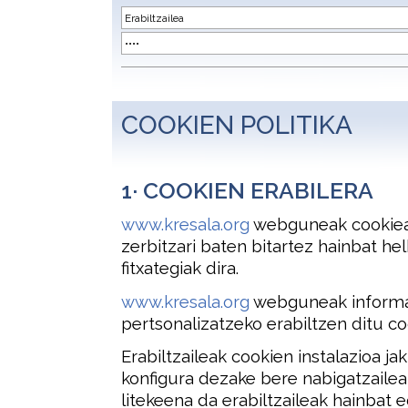
COOKIEN POLITIKA
1· COOKIEN ERABILERA
www.kresala.org
webguneak cookieak
zerbitzari baten bitartez hainbat he
fitxategiak dira.
www.kresala.org
webguneak informaz
pertsonalizatzeko erabiltzen ditu co
Erabiltzaileak cookien instalazioa j
konfigura dezake bere nabigatzailea
litekeena da erabiltzaileak hainbat 