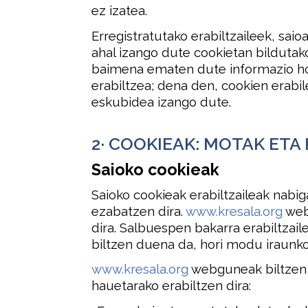
ez izatea.
Erregistratutako erabiltzaileek, sai
ahal izango dute cookietan bildutako 
baimena ematen dute informazio hor
erabiltzea; dena den, cookien erabi
eskubidea izango dute.
2· COOKIEAK: MOTAK ET
Saioko cookieak
Saioko cookieak erabiltzaileak nabig
ezabatzen dira.
www.kresala.org
web
dira. Salbuespen bakarra erabiltzail
biltzen duena da, hori modu iraunkor
www.kresala.org
webguneak biltzen 
hauetarako erabiltzen dira: