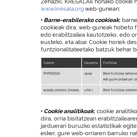
Zehazki, KRESALAk honako cookie h
www.kresala.org
web-gunean:
•
Barne-erabilerako cookieak
:
barne
cookieak dira, web-guneak hobeto f
edo erabiltzailea kautotzeko, edo o
eusteko, eta abar. Cookie horiek d
funtzionalitateetako batzuk behar b
Cookie
Iraupena
Funtzioa
PHPSESSID
saioa
Bere funtzioa beharr
edo gune pribatuan sa
acepta_cookies_kresala
urte 1
Bere funtzioa cookien
•
Cookie analitikoak
:
cookie analitik
dira, orria bisitatzean erabiltzaileare
jarduerari buruzko estatistikak egite
esker, gure web-orriaren barruko na