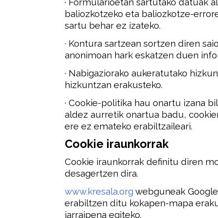
· Formularioetan sartutako datuak al
baliozkotzeko eta baliozkotze-errore
sartu behar ez izateko.
· Kontura sartzean sortzen diren sai
anonimoan hark eskatzen duen info
· Nabigaziorako aukeratutako hizkun
hizkuntzan erakusteko.
· Cookie-politika hau onartu izana bil
aldez aurretik onartua badu, cookien
ere ez emateko erabiltzaileari.
Cookie iraunkorrak
Cookie iraunkorrak definitu diren m
desagertzen dira.
www.kresala.org
webguneak Google 
erabiltzen ditu kokapen-mapa erak
jarraipena egiteko.