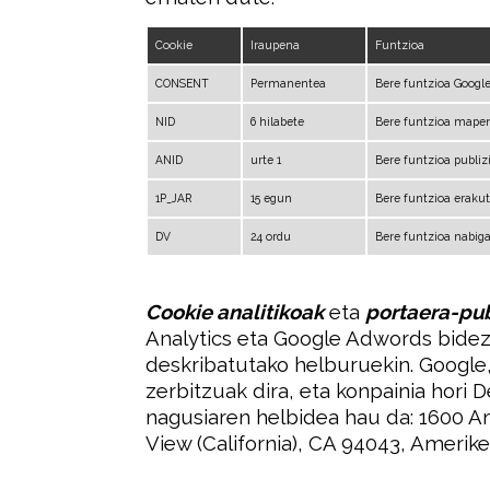
Cookie
Iraupena
Funtzioa
CONSENT
Permanentea
Bere funtzioa Google
NID
6 hilabete
Bere funtzioa mapen 
ANID
urte 1
Bere funtzioa publi
1P_JAR
15 egun
Bere funtzioa erakut
DV
24 ordu
Bere funtzioa nabiga
Cookie analitikoak
eta
portaera-pub
Analytics eta Google Adwords bidez
deskribatutako helburuekin. Google,
zerbitzuak dira, eta konpainia hori 
nagusiaren helbidea hau da: 1600 
View (California), CA 94043, Amerike