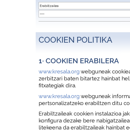
COOKIEN POLITIKA
1· COOKIEN ERABILERA
www.kresala.org
webguneak cookieak
zerbitzari baten bitartez hainbat he
fitxategiak dira.
www.kresala.org
webguneak informaz
pertsonalizatzeko erabiltzen ditu co
Erabiltzaileak cookien instalazioa j
konfigura dezake bere nabigatzailea
litekeena da erabiltzaileak hainbat 