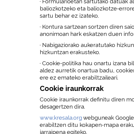
· Formularioetan sartutako datuak al
baliozkotzeko eta baliozkotze-errore
sartu behar ez izateko.
· Kontura sartzean sortzen diren sai
anonimoan hark eskatzen duen info
· Nabigaziorako aukeratutako hizkun
hizkuntzan erakusteko.
· Cookie-politika hau onartu izana bil
aldez aurretik onartua badu, cookien
ere ez emateko erabiltzaileari.
Cookie iraunkorrak
Cookie iraunkorrak definitu diren m
desagertzen dira.
www.kresala.org
webguneak Google 
erabiltzen ditu kokapen-mapa erak
jarraipena egiteko.