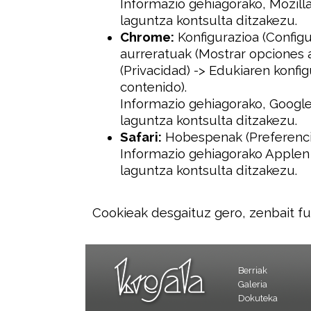
Informazio gehiagorako, Mozill
laguntza kontsulta ditzakezu.
Chrome:
Konfigurazioa (Configu
aurreratuak (Mostrar opciones 
(Privacidad) -> Edukiaren konfi
contenido).
Informazio gehiagorako, Google
laguntza kontsulta ditzakezu.
Safari:
Hobespenak (Preferencia
Informazio gehiagorako Applen 
laguntza kontsulta ditzakezu.
Cookieak desgaituz gero, zenbait fu
Berriak
Galeria
Dokuteka