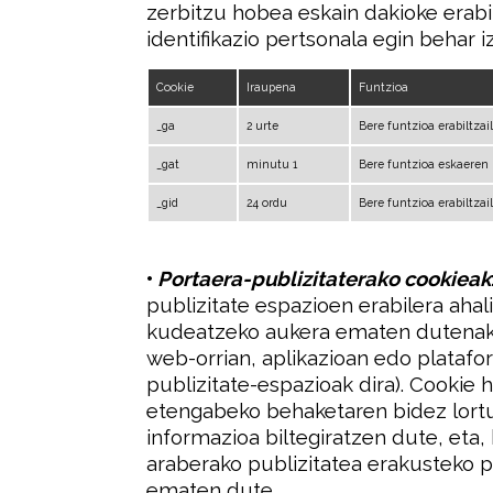
zerbitzu hobea eskain dakioke erabilt
identifikazio pertsonala egin behar i
Cookie
Iraupena
Funtzioa
_ga
2 urte
Bere funtzioa erabiltzai
_gat
minutu 1
Bere funtzioa eskaeren
_gid
24 ordu
Bere funtzioa erabiltzai
•
Portaera-publizitaterako cookieak
publizitate espazioen erabilera aha
kudeatzeko aukera ematen dutenak 
web-orrian, aplikazioan edo platafo
publizitate-espazioak dira). Cookie 
etengabeko behaketaren bidez lortu
informazioa biltegiratzen dute, eta, 
araberako publizitatea erakusteko pr
ematen dute.