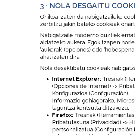
3 · NOLA DESGAITU COOK
Ohikoa izaten da nabigatzaileko cook
zerbitzu jakin bateko cookieak onartz
Nabigatzaile moderno guztiek emat
aldatzeko aukera. Egokitzapen hori
‘aukerak’ (opciones) edo ‘hobespena
ahal izaten dira.
Nola desaktibatu cookieak nabigatza
Internet Explorer:
Tresnak (Her
(Opciones de Internet) -> Priba
Konfigurazioa (Configuración).
Informazio gehiagorako, Micros
laguntza kontsulta ditzakezu.
Firefox:
Tresnak (Herramientas)
Pribatutasuna (Privacidad) -> His
pertsonalizatua (Configuración 