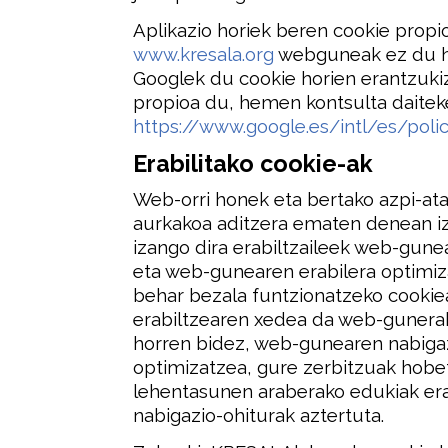
Aplikazio horiek beren cookie propi
www.kresala.org
webguneak ez du hor
Googlek du cookie horien erantzukiz
propioa du, hemen kontsulta daitek
https://www.google.es/intl/es/polic
Erabilitako cookie-ak
Web-orri honek eta bertako azpi-ata
aurkakoa aditzera ematen denean iza
izango dira erabiltzaileek web-gune
eta web-gunearen erabilera optimiz
behar bezala funtzionatzeko cooki
erabiltzearen xedea da web-gunerak
horren bidez, web-gunearen nabiga
optimizatzea, gure zerbitzuak hobet
lehentasunen araberako edukiak erak
nabigazio-ohiturak aztertuta.