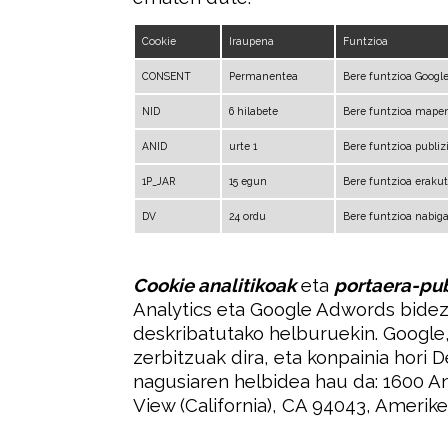
Cookie
Iraupena
Funtzioa
CONSENT
Permanentea
Bere funtzioa Google
NID
6 hilabete
Bere funtzioa mapen 
ANID
urte 1
Bere funtzioa publi
1P_JAR
15 egun
Bere funtzioa erakut
DV
24 ordu
Bere funtzioa nabiga
Cookie analitikoak
eta
portaera-pub
Analytics eta Google Adwords bidez
deskribatutako helburuekin. Google,
zerbitzuak dira, eta konpainia hori 
nagusiaren helbidea hau da: 1600 
View (California), CA 94043, Amerike