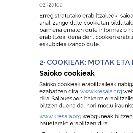
ez izatea.
Erregistratutako erabiltzaileek, sai
ahal izango dute cookietan bildutako 
baimena ematen dute informazio hor
erabiltzea; dena den, cookien erabi
eskubidea izango dute.
2· COOKIEAK: MOTAK ET
Saioko cookieak
Saioko cookieak erabiltzaileak nabig
ezabatzen dira.
www.kresala.org
web
dira. Salbuespen bakarra erabiltzail
biltzen duena da, hori modu iraunkor
www.kresala.org
webguneak biltzen 
hauetarako erabiltzen dira: