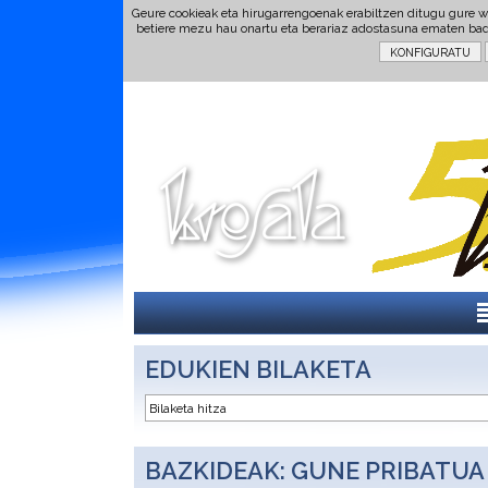
Geure cookieak eta hirugarrengoenak erabiltzen ditugu gure w
betiere mezu hau onartu eta berariaz adostasuna ematen ba
EDUKIEN BILAKETA
BAZKIDEAK: GUNE PRIBATUA