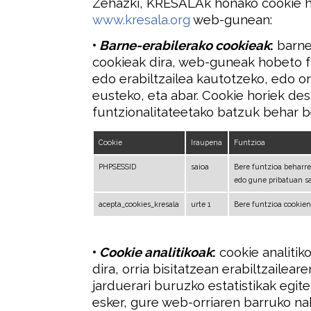
Zehazki, KRESALAk honako cookie h
www.kresala.org
web-gunean:
•
Barne-erabilerako cookieak
:
barne
cookieak dira, web-guneak hobeto f
edo erabiltzailea kautotzeko, edo o
eusteko, eta abar. Cookie horiek d
funtzionalitateetako batzuk behar b
Cookie
Iraupena
Funtzioa
PHPSESSID
saioa
Bere funtzioa beharr
edo gune pribatuan sa
acepta_cookies_kresala
urte 1
Bere funtzioa cookien
•
Cookie analitikoak
:
cookie analitik
dira, orria bisitatzean erabiltzaileare
jarduerari buruzko estatistikak egite
esker, gure web-orriaren barruko na