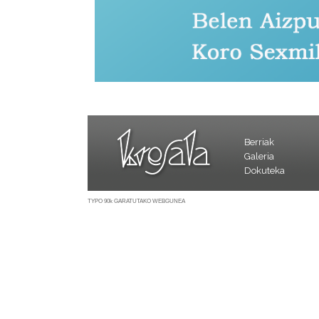
Berriak
Galeria
Dokuteka
TYPO 90k GARATUTAKO WEBGUNEA