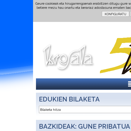
Geure cookieak eta hirugarrengoenak erabiltzen ditugu gure w
betiere mezu hau onartu eta berariaz adostasuna ematen ba
EDUKIEN BILAKETA
BAZKIDEAK: GUNE PRIBATUA