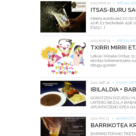
2023 MAR 20
•
KRESALAK
ITSAS-BURU S
Irteera autobusez 20:00
40€ Ez bazkideak 45€ or
ES25 [...]
2023 MAR 19
•
KRESALAK
TXIRRI MIRRI E
Lekua: Kresala Ordua: 11
ekintaz txikienentzako zuz
ditugu gurean
2022 ABE 18
•
EXKAS-ARI
IBILALDIA + B
GORATZEN DIZUEGU HU
URTERO BEZALA BABA
APUNTATZEKO EPEA GAUR 
2022 MAI 21
•
BARRIKOTE
BARRIKOTEA K
BARRIKOTERAKO TIKETA