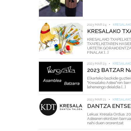
2023 MAR 24
•
KRESALAK
KRESALAKO TX
KRESALAKO TXAPELKETA
TXAPELKETAREN HASIER
URTETIK GORAKOENTZAT
FINALAK [...]
2023 MAR 23
•
KRESALAK
2023 BATZAR N
Elkarteko bazkide guztiei
"Kresalako Astea"ren bar
lehenengo deialdia [...]
2023 MAR 21
•
KRESALAK
DANTZA ENTSE
Lekua: Kresala Ordua: 20
Astearen ekintzen barruan
nahi duen ororentzat