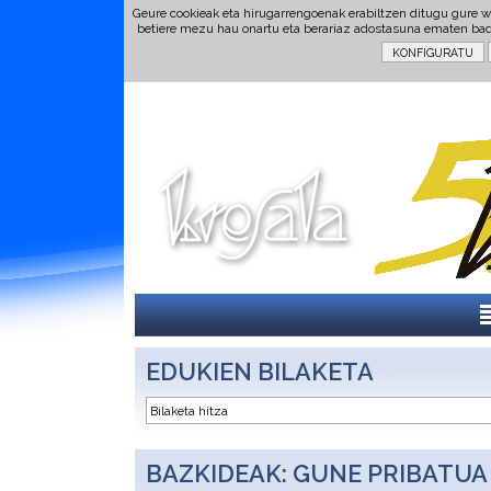
Geure cookieak eta hirugarrengoenak erabiltzen ditugu gure w
betiere mezu hau onartu eta berariaz adostasuna ematen ba
EDUKIEN BILAKETA
BAZKIDEAK: GUNE PRIBATUA