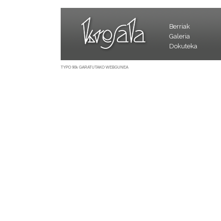
Berriak
Galeria
Dokuteka
TYPO 90k GARATUTAKO WEBGUNEA