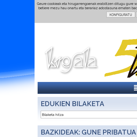
Geure cookieak eta hirugarrengoenak erabiltzen ditugu gure w
betiere mezu hau onartu eta berariaz adostasuna ematen ba
EDUKIEN BILAKETA
BAZKIDEAK: GUNE PRIBATUA