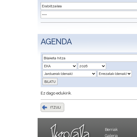
AGENDA
Ez dago edukirik.
ITZULI
Berriak
Galeria