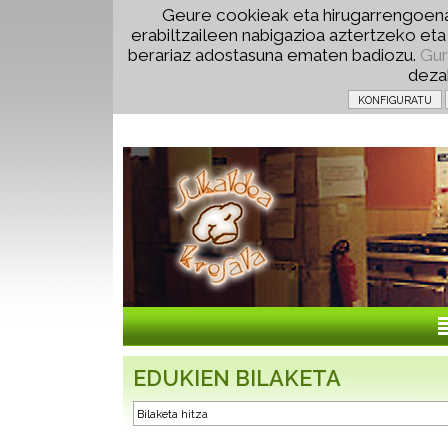
Geure cookieak eta hirugarrengoena
erabiltzaileen nabigazioa aztertzeko et
berariaz adostasuna ematen badiozu.
Gur
deza
EDUKIEN BILAKETA