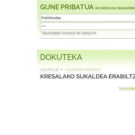
GUNE PRIBATUA
(KOMISIOAK BAKARRIK
*
Bazkideak Kresala-tik bakarrik
DOKUTEKA
2019 EKA 30
•
SUKALDEKO KOMISIOA
KRESALAKO SUKALDEA ERABILT
Sukaldek