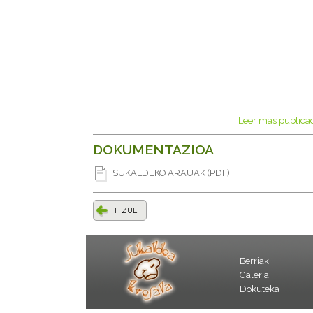
Leer más publica
DOKUMENTAZIOA
SUKALDEKO ARAUAK (PDF)
ITZULI
Berriak
Galeria
Dokuteka