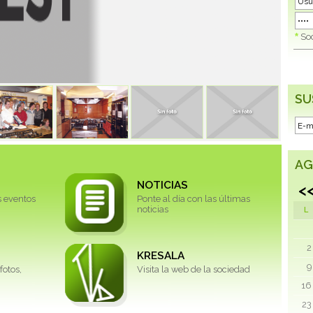
*
Soc
SU
AG
NOTICIAS
<
s eventos
Ponte al día con las últimas
noticias
L
2
KRESALA
9
fotos,
Visita la web de la sociedad
16
23