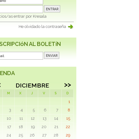
ios/as entrar por Kresala
He olvidado la contraseña
SCRIPCIóN AL BOLETíN
ENDA
<
>>
DICIEMBRE
M
X
J
V
S
D
1
3
4
5
6
7
8
10
11
12
13
14
15
17
18
19
20
21
22
24
25
26
27
28
29