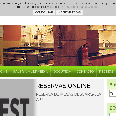
 analizar y mejorar la navegación de los usuarios en nuestro sitio web siempre y cu
mensaje. Puedes leer más sobre
nuestra política de Cookies
.
ICIAS
GALERíA MULTIMEDIA
DOCUTECA
CONTACTO
RECETAS
RESERVAS ONLINE
Bú
RESERVA DE MESAS DESCARGA LA
APP
ZO