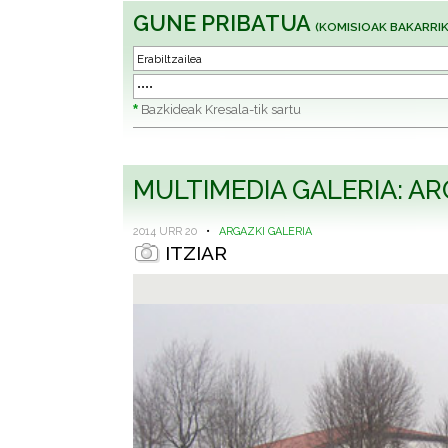
GUNE PRIBATUA
(KOMISIOAK BAKARRIK
*
Bazkideak Kresala-tik sartu
MULTIMEDIA GALERIA: AR
2014 URR 20
•
ARGAZKI GALERIA
ITZIAR