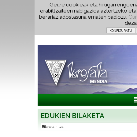
Geure cookieak eta hirugarrengoena
erabiltzaileen nabigazioa aztertzeko et
berariaz adostasuna ematen badiozu.
Gur
deza
EDUKIEN BILAKETA