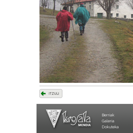
ITZULI
Berriak
Galeria
Dokuteka