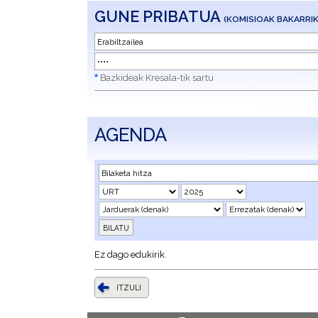
GUNE PRIBATUA
(KOMISIOAK BAKARRIK
*
Bazkideak Kresala-tik sartu
AGENDA
Ez dago edukirik.
ITZULI