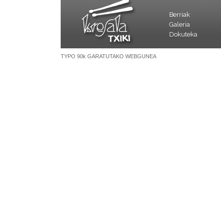
Berriak
Galeria
Dokuteka
TYPO 90k GARATUTAKO WEBGUNEA