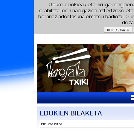
Geure cookieak eta hirugarrengoena
erabiltzaileen nabigazioa aztertzeko et
berariaz adostasuna ematen badiozu.
Gur
deza
EDUKIEN BILAKETA