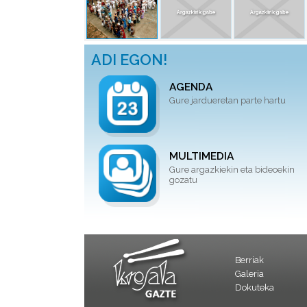
ADI EGON!
AGENDA
Gure jardueretan parte hartu
MULTIMEDIA
Gure argazkiekin eta bideoekin
gozatu
Berriak
Galeria
Dokuteka