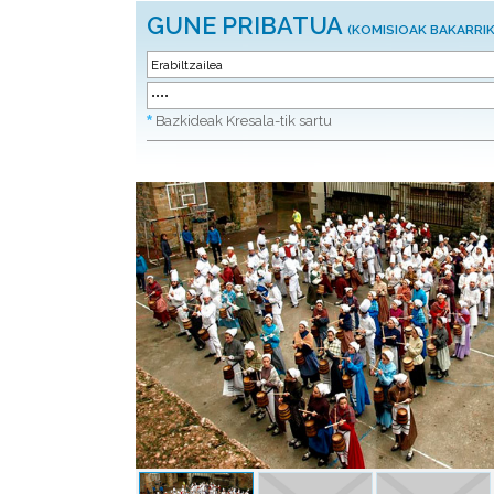
GUNE PRIBATUA
(KOMISIOAK BAKARRIK
*
Bazkideak Kresala-tik sartu