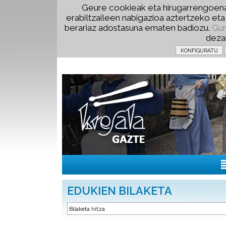
Geure cookieak eta hirugarrengoena
erabiltzaileen nabigazioa aztertzeko et
berariaz adostasuna ematen badiozu.
Gur
deza
EDUKIEN BILAKETA