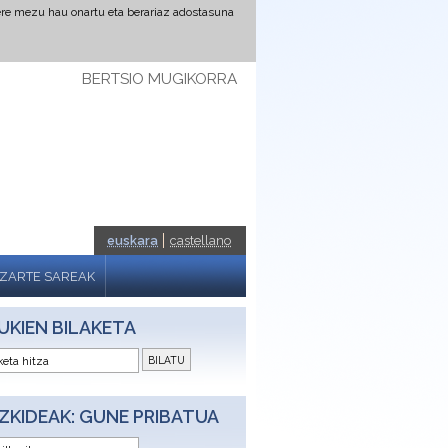
ere mezu hau onartu eta berariaz adostasuna
BERTSIO MUGIKORRA
euskara
castellano
IZARTE SAREAK
UKIEN BILAKETA
ZKIDEAK: GUNE PRIBATUA