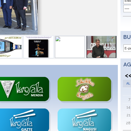
BU
AG
<
AL
7
14
21
28