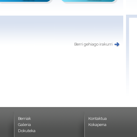
Berri gehiago irakurri
Berriak
Kontaktua
Galeria
Kokapena
Dokuteka