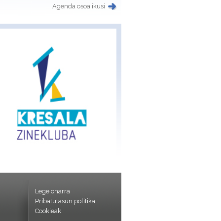
Agenda osoa ikusi
Lege oharra
Pribatutasun politika
Cookieak