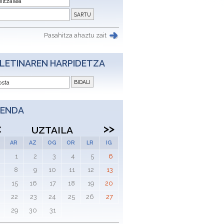
Pasahitza ahaztu zait
LETINAREN HARPIDETZA
ENDA
<
>>
UZTAILA
AR
AZ
OG
OR
LR
IG
1
2
3
4
5
6
8
9
10
11
12
13
15
16
17
18
19
20
22
23
24
25
26
27
29
30
31