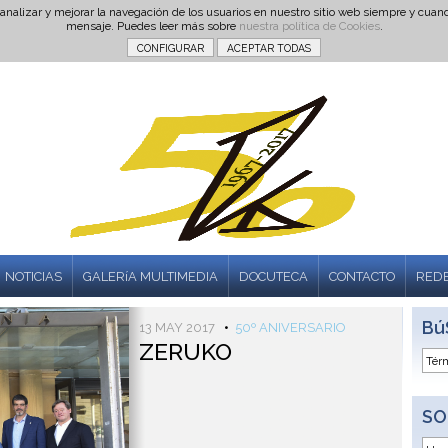
 analizar y mejorar la navegación de los usuarios en nuestro sitio web siempre y cu
mensaje. Puedes leer más sobre
nuestra política de Cookies
.
NOTICIAS
GALERíA MULTIMEDIA
DOCUTECA
CONTACTO
REDE
Bú
13 MAY 2017
•
50º ANIVERSARIO
ZERUKO
SO