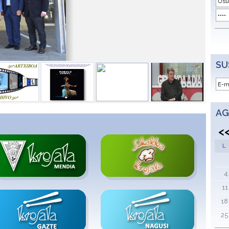
SU
AG
<
L
4
11
18
25