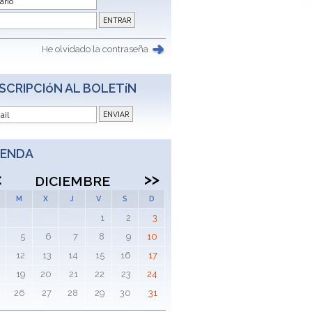
He olvidado la contraseña
SCRIPCIóN AL BOLETíN
ENDA
<
>>
DICIEMBRE
M
X
J
V
S
D
1
2
3
5
6
7
8
9
10
12
13
14
15
16
17
19
20
21
22
23
24
26
27
28
29
30
31